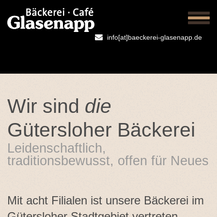
Togg
navig
info[at]baeckerei-glasenapp.de
Wir sind
die
Gütersloher Bäckerei
Leidenschaftlich,
traditionsbewusst, offen für Neues
Mit acht Filialen ist unsere Bäckerei im
Gütersloher Stadtgebiet vertreten.